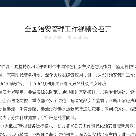
全国治安管理工作视频会召开
发布时间： 2025-05-27
强调，要坚持以习近平新时代中国特色社会主义思想为指导，坚定拥护“两
种、完善现代警务机制、深化大数据建设应用，进一步提升治安管理工作
五”圆满收官、“十五五”顺利开局营造良好的社会治安环境。
安大局稳定。要做实源头防范，通过推进基础摸排、加强专业调处、健全
社会面巡逻防控、重点部位安全防范、危险物品安全监管，不断压缩违法
涉枪涉爆、涉黄涉赌、涉渔涉砂涉水运物流等违法犯罪，做到打源头、端
能力，分类精准施策，守牢应急处置防线。
+大数据”新型警务运行模式，奋力谱写公安工作现代化治安管理新篇章
要优化运行模式，不断健全基础防范机制，深入落实派出所主防，进一步